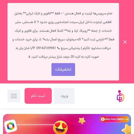
تمام سرویس‌ها آپدیت و فعال هستن ✅ فقط **فالوور و لایک ایرانی** به‌دلیل
قطعی اینترنت داخل ایران سرعت انجامشون روزی حدود ۲ کا هستش. سایر
خدمات، از جمله **روبیکا، ایتا و بله** کاملاً فعال هستند. برای فالوور و لایک
فعلاً **خارجی ثبت کنید* اگه میخواید سریع اعمال بشه* ⚠️ برای خرید خدمات و
دریافت مشاوره: تلگرام | پشتیبانی سریع 📞 09142109941 💚با شارژ پنل به
صورت کارت به کارت 20 درصد شارژ بیشتر دریافت کنید،🌷
تخفیفات
ورود
ثبت نام