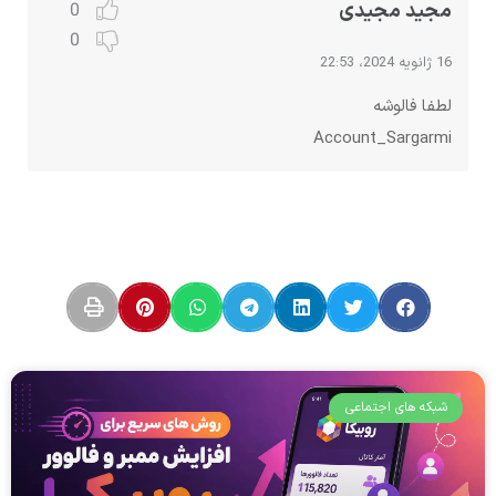
مجید مجیدی
0
0
16 ژانویه 2024، 22:53
لطفا فالوشه
Account_Sargarmi
شبکه های اجتماعی