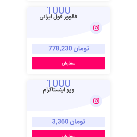
1000
فالوور فول ایرانی
تومان 778,230
سفارش
1000
ویو اینستاگرام
تومان 3,360
سفارش