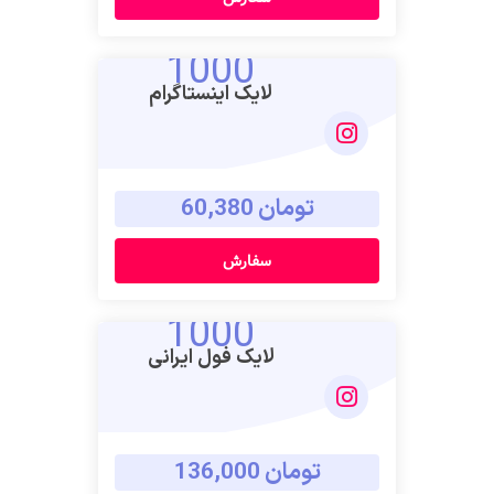
1000
لایک اینستاگرام
تومان 60,380
سفارش
1000
لایک فول ایرانی
تومان 136,000