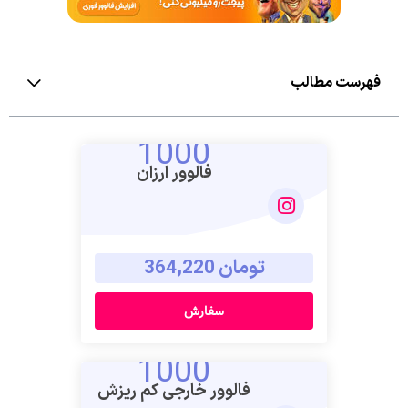
فهرست مطالب
1000
فالوور ارزان
تومان 364,220
سفارش
1000
فالوور خارجی کم ریزش