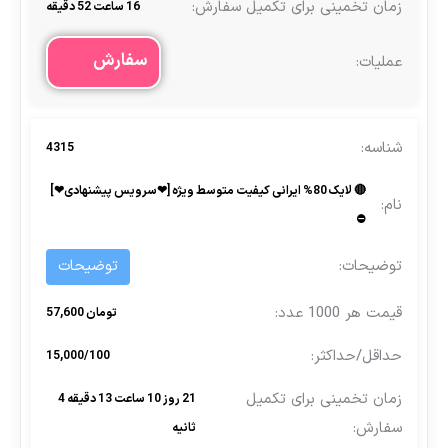
16 ساعت 52 دقیقه
سفارش
4315
🔴 لایک 80% ایرانی کیفیت متوسط ویژه [❤سرویس پیشنهادی❤]
⛔
توضیحات
تومان 57,600
15,000/100
21 روز 10 ساعت 13 دقیقه 4
ثانیه