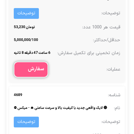
توضیحات
تومان 53,230
5,000,000/100
6 ساعت 47 دقیقه 8 ثانیه
سفارش
4689
🔴 لایک واقعی جدید با کیفیت بالا و سرعت ساعتی 🔥 - میکس ⛔
توضیحات