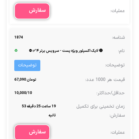
سفارش
1874
🔴 لایک اکسپلور ویژه پست - سرویس برتر ۴ ✅ ⛔
♻
توضیحات
تومان 67,090
10,000/10
19 ساعت 25 دقیقه 53
ثانیه
سفارش