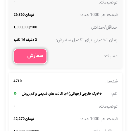
-
تومان 26,360
1,000,000/100
3 دقیقه 16 ثانیه
سفارش
4710
🔹لایک خارجی (جهانی)⭐با اکانت‌ های قدیمی و کم‌ ریزش
♻
-
تومان 42,270