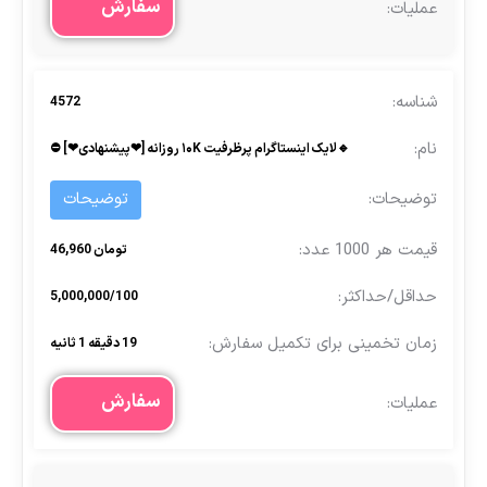
سفارش
4572
🔹لایک اینستاگرام پرظرفیت ۱۰K روزانه [❤پیشنهادی❤] ⛔
توضیحات
تومان 46,960
5,000,000/100
19 دقیقه 1 ثانیه
سفارش