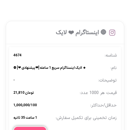
🔴 اینستاگرام ❤️ لایک
4674
🔹 لایک اینستاگرام سریع 1 ساعته [❤پیشنهادی ❤] ⛔
-
تومان 21,810
1,000,000/100
1 ساعت 35 ثانیه