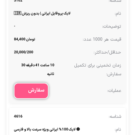
5102
لایک پروفایل ایرانی | بدون ریزش 🇮🇷
-
تومان 84,400
20,000/200
10 ساعت 41 دقیقه 30
ثانیه
سفارش
4616
🔴 لایک 100% ایرانی ویژه سرعت بالا و فارسی