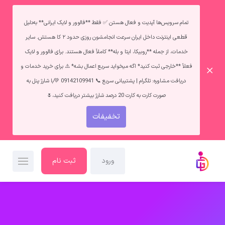
تمام سرویس‌ها آپدیت و فعال هستن ✅ فقط **فالوور و لایک ایرانی** به‌دلیل
قطعی اینترنت داخل ایران سرعت انجامشون روزی حدود ۲ کا هستش. سایر
خدمات، از جمله **روبیکا، ایتا و بله** کاملاً فعال هستند. برای فالوور و لایک
فعلاً **خارجی ثبت کنید* اگه میخواید سریع اعمال بشه* ⚠️ برای خرید خدمات و
دریافت مشاوره: تلگرام | پشتیبانی سریع 📞 09142109941 💚با شارژ پنل به
صورت کارت به کارت 20 درصد شارژ بیشتر دریافت کنید،🌷
تخفیفات
ورود
ثبت نام