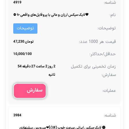
4919
🧡لایک میکس ارزان و عالی با پروفایل‌های واقعی ✨ ⛔
توضیحات
تومان 47,230
10,000/100
2 روز 2 ساعت 27 دقیقه 54
ثانیه
سفارش
3984
🔴 لایک میکس ایرانی سرعت خوب (IR) [❤سرویس پیشنهادی