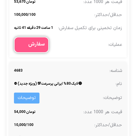
تومان 53,670
100,000/100
1 ساعت 29 دقیقه 41 ثانیه
سفارش
4683
🔴لایک 80% ایرانی پرسرعت💯 (ویژه جدید) ⛔
توضیحات
تومان 54,000
10,000/100