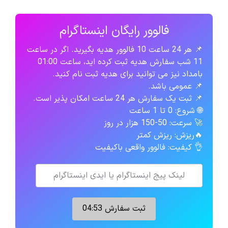
فالوور رایگان اینستاگرام
📌 هر 24 ساعت 10 فالوور هدیه بگیرید. اگر در ساعت
11 شب سفارش هدیه ثبت کرده اید، ساعت 01:00
بامداد نیز می توانید برای هدیه ثبت نام کنید.
📌 عمومی باشد.
📌 ثبت یک سفارش هر 24 ساعت امکان پذیر است.
🌐 شروع: 0 تا 1 ساعت
🚀 سرعت: 50-150 هزار در روز
🔥ریزش: ریزش کمتر
👌 کیفیت: فالوور واقعی باکیفیت
ثبت سفارش
04:52