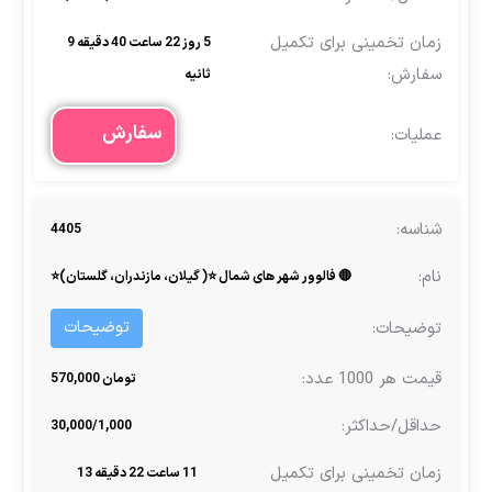
5 روز 22 ساعت 40 دقیقه 9
ثانیه
سفارش
4405
🔴 فالوور شهر های شمال ⭐( گیلان، مازندران، گلستان)⭐
توضیحات
تومان 570,000
30,000/1,000
11 ساعت 22 دقیقه 13