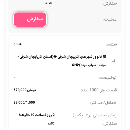
ثانیه
سفارش
5334
🔴 فالوور شهر های آذربیجان شرقی 💎(استان آذربایجان شرقی -
میانه - سراب مرند)💎 ♻
-
تومان 570,000
23,000/1,000
2 روز 4 ساعت 19 دقیقه 6
ثانیه