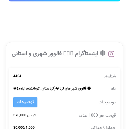
🔴 اینستاگرام 🙍🏻‍♂️ فالوور شهری و استانی
4404
🔴 فالوور شهر های کرد 💎(کردستان، کرمانشاه، ایلام)💎
توضیحات
تومان 570,000
30,000/1,000