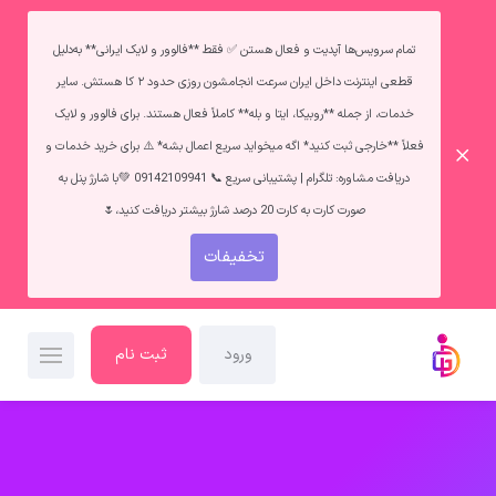
تمام سرویس‌ها آپدیت و فعال هستن ✅ فقط **فالوور و لایک ایرانی** به‌دلیل
قطعی اینترنت داخل ایران سرعت انجامشون روزی حدود ۲ کا هستش. سایر
خدمات، از جمله **روبیکا، ایتا و بله** کاملاً فعال هستند. برای فالوور و لایک
فعلاً **خارجی ثبت کنید* اگه میخواید سریع اعمال بشه* ⚠️ برای خرید خدمات و
دریافت مشاوره: تلگرام | پشتیبانی سریع 📞 09142109941 💚با شارژ پنل به
صورت کارت به کارت 20 درصد شارژ بیشتر دریافت کنید،🌷
تخفیفات
ورود
ثبت نام