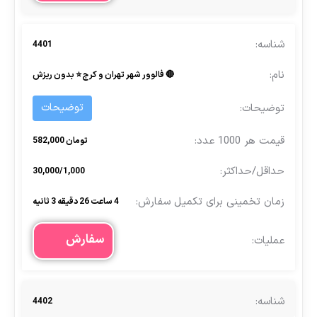
4401
🔴 فالوور شهر تهران و کرج ⭐ بدون ریزش
توضیحات
تومان 582,000
30,000/1,000
4 ساعت 26 دقیقه 3 ثانیه
سفارش
4402