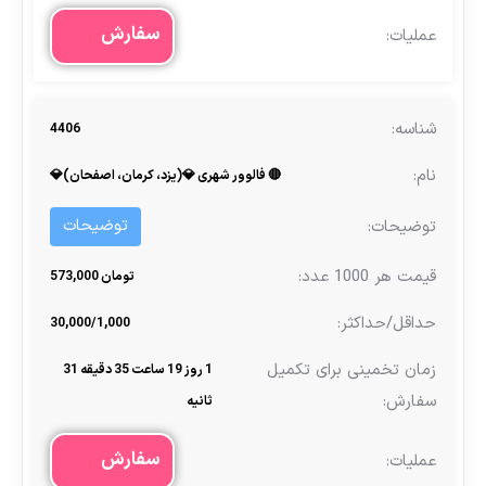
سفارش
4406
🔴 فالوور شهری 💎(یزد، کرمان، اصفحان)💎
توضیحات
تومان 573,000
30,000/1,000
1 روز 19 ساعت 35 دقیقه 31
ثانیه
سفارش