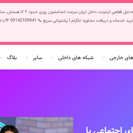
تمام سرویس‌ها آپدیت و فعال هستن ✅ فق
سریع 📞 09142109941 💚با شارژ پنل به صورت کارت به کارت 20 درصد شارژ بیشتر دریافت کنید،🌷
های خارجی
شبکه های داخلی
سایر
بلاگ
 اجتماعی با