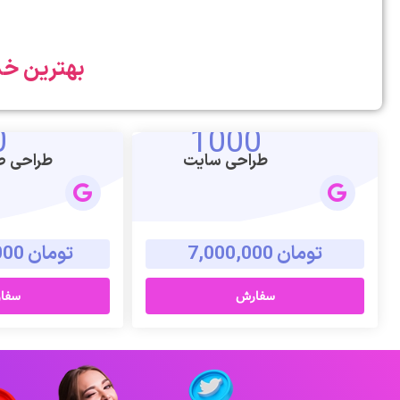
بهترین خ
0
1000
طراحی سایت
طراحی صف
تومان 7,000,000
تومان 10,000,000
سفارش
سفا