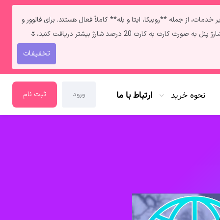
ط **فالوور و لایک ایرانی** به‌دلیل قطعی اینترنت داخل ایران سرعت انجامشون روزی حدود ۲ کا هستش. سایر خدمات، از جمله **روبیکا، ایتا و بله** کاملاً فعال هستند. برای فالوور و
تخفیفات
نحوه خرید
ارتباط با ما
ورود
ثبت نام