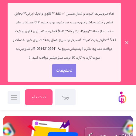
تمام سرویس‌ها آپدیت و فعال هستن ✅ فقط **فالوور و لایک ایرانی** به‌دلیل
قطعی اینترنت داخل ایران سرعت انجامشون روزی حدود ۲ کا هستش. سایر
خدمات، از جمله **روبیکا، ایتا و بله** کاملاً فعال هستند. برای فالوور و لایک
فعلاً **خارجی ثبت کنید* اگه میخواید سریع اعمال بشه* ⚠️ برای خرید خدمات و
دریافت مشاوره: تلگرام | پشتیبانی سریع 📞 09142109941 💚با شارژ پنل به
صورت کارت به کارت 20 درصد شارژ بیشتر دریافت کنید،🌷
تخفیفات
ورود
ثبت نام