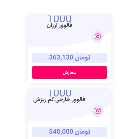
1000
فالوور ارزان
تومان 363,130
سفارش
1000
فالوور خارجی کم ریزش
تومان 540,000