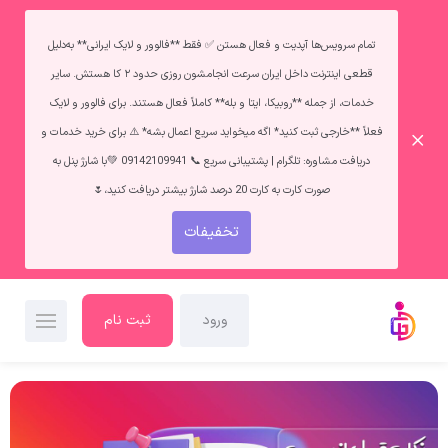
تمام سرویس‌ها آپدیت و فعال هستن ✅ فقط **فالوور و لایک ایرانی** به‌دلیل
قطعی اینترنت داخل ایران سرعت انجامشون روزی حدود ۲ کا هستش. سایر
خدمات، از جمله **روبیکا، ایتا و بله** کاملاً فعال هستند. برای فالوور و لایک
فعلاً **خارجی ثبت کنید* اگه میخواید سریع اعمال بشه* ⚠️ برای خرید خدمات و
دریافت مشاوره: تلگرام | پشتیبانی سریع 📞 09142109941 💚با شارژ پنل به
صورت کارت به کارت 20 درصد شارژ بیشتر دریافت کنید،🌷
تخفیفات
ورود
ثبت نام