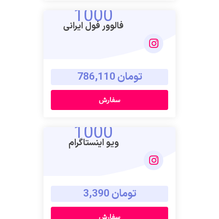
1000
فالوور فول ایرانی
تومان 786,110
سفارش
1000
ویو اینستاگرام
تومان 3,390
سفارش