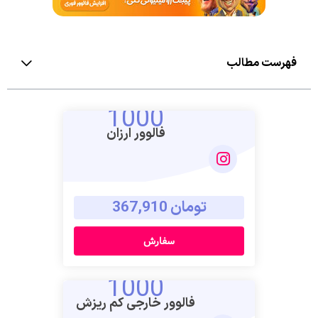
فهرست مطالب
1000
فالوور ارزان
تومان 367,910
سفارش
1000
فالوور خارجی کم ریزش