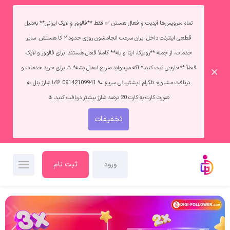
تمام سرویس‌ها آپدیت و فعال هستن ✅ فقط **فالوور و لایک ایرانی** به‌دلیل
قطعی اینترنت داخل ایران سرعت انجامشون روزی حدود ۲ کا هستش. سایر
خدمات، از جمله **روبیکا، ایتا و بله** کاملاً فعال هستند. برای فالوور و لایک
فعلاً **خارجی ثبت کنید* اگه میخواید سریع اعمال بشه* ⚠️ برای خرید خدمات و
دریافت مشاوره: تلگرام | پشتیبانی سریع 📞 09142109941 💚با شارژ پنل به
صورت کارت به کارت 20 درصد شارژ بیشتر دریافت کنید،🌷
تخفیفات
ورود
ثبت نام