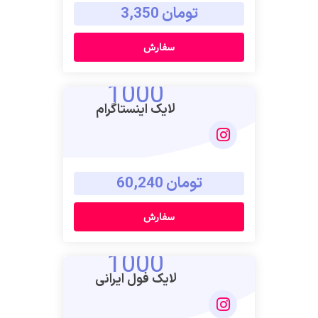
تومان 3,350
سفارش
1000
لایک اینستاگرام
تومان 60,240
سفارش
1000
لایک فول ایرانی