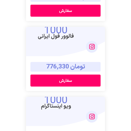
سفارش
1000
فالوور فول ایرانی
تومان 776,330
سفارش
1000
ویو اینستاگرام