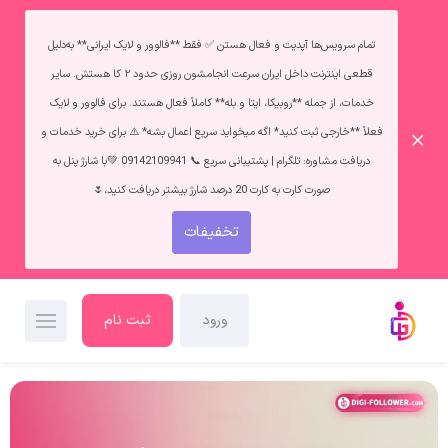
تمام سرویس‌ها آپدیت و فعال هستن ✅ فقط **فالوور و لایک ایرانی** به‌دلیل
قطعی اینترنت داخل ایران سرعت انجامشون روزی حدود ۲ کا هستش. سایر
خدمات، از جمله **روبیکا، ایتا و بله** کاملاً فعال هستند. برای فالوور و لایک
فعلاً **خارجی ثبت کنید* اگه میخواید سریع اعمال بشه* ⚠️ برای خرید خدمات و
دریافت مشاوره: تلگرام | پشتیبانی سریع 📞 09142109941 💚با شارژ پنل به
صورت کارت به کارت 20 درصد شارژ بیشتر دریافت کنید،🌷
تخفیفات
ورود
ثبت نام