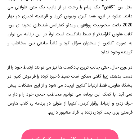
مثل من
“گفتن”
یک پیام را راحت تر از تایپ یک متن طولانی می
دانند. علاوه بر این، همه گیری ویروس کرونا و قرنطینه اجباری در بهار
2020 باعث محبوبیت روزافزون ویدئو کنفرانس شد.طبق تجربه ی من،
کلاب هاوس کارآمدتر از ضبط پادکست است. اولاً در این برنامه می توان
به صورت آنلاین از سخنران سؤال کرد و ثانیاً مانعی بین مخاطب و
گوینده وجود ندارد.
در عین حال، حتی جالب ترین پادکست ها نیز می توانند ارتباط خود را از
دست بدهند، زیرا گاهی ممکن است ضبط ذخیره کرده را فراموش کنیم. در
باشگاه هاوس، فقط ارتباط آنلاین ایجاد می شود و از این مشکلات پیش
نمی آید. با کمک این برنامه می توانیم مخاطب خاص خود را وادار به
حرف زدن و ارتباط برقرار کردن، کنیم! از طرفی در برنامه ی کلاب هاوس
فرصتی برای چت کردن زنده با افراد مشهور داریم.