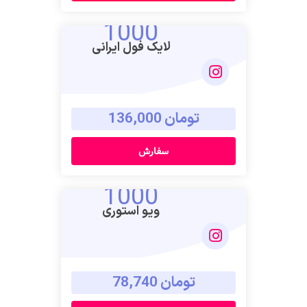
1000
لایک فول ایرانی
تومان 136,000
سفارش
1000
ویو استوری
تومان 78,740