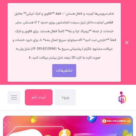
تمام سرویس‌ها آپدیت و فعال هستن ✅ فقط **فالوور و لایک ایرانی** به‌دلیل
قطعی اینترنت داخل ایران سرعت انجامشون روزی حدود ۲ کا هستش. سایر
خدمات، از جمله **روبیکا، ایتا و بله** کاملاً فعال هستند. برای فالوور و لایک
فعلاً **خارجی ثبت کنید* اگه میخواید سریع اعمال بشه* ⚠️ برای خرید خدمات و
دریافت مشاوره: تلگرام | پشتیبانی سریع 📞 09142109941 💚با شارژ پنل به
صورت کارت به کارت 20 درصد شارژ بیشتر دریافت کنید،🌷
تخفیفات
ورود
ثبت نام