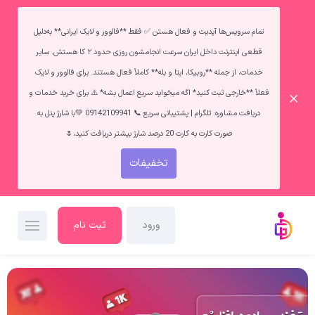
تمام سرویس‌ها آپدیت و فعال هستن ✅ فقط **فالوور و لایک ایرانی** به‌دلیل
قطعی اینترنت داخل ایران سرعت انجامشون روزی حدود ۲ کا هستش. سایر
خدمات، از جمله **روبیکا، ایتا و بله** کاملاً فعال هستند. برای فالوور و لایک
فعلاً **خارجی ثبت کنید* اگه میخواید سریع اعمال بشه* ⚠️ برای خرید خدمات و
دریافت مشاوره: تلگرام | پشتیبانی سریع 📞 09142109941 💚با شارژ پنل به
صورت کارت به کارت 20 درصد شارژ بیشتر دریافت کنید،🌷
تخفیفات
ورود
ثبت نام