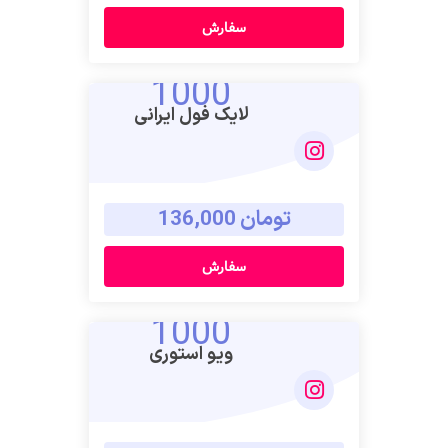
سفارش
1000
لایک فول ایرانی
تومان 136,000
سفارش
1000
ویو استوری