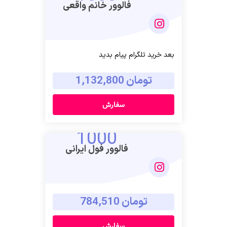
فالوور خانم واقعی
بعد خرید تلگرام پیام بدید
تومان 1,132,800
سفارش
1000
فالوور فول ایرانی
تومان 784,510
سفارش