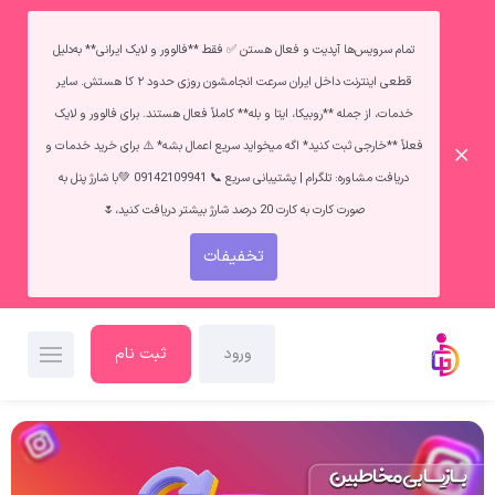
تمام سرویس‌ها آپدیت و فعال هستن ✅ فقط **فالوور و لایک ایرانی** به‌دلیل
قطعی اینترنت داخل ایران سرعت انجامشون روزی حدود ۲ کا هستش. سایر
خدمات، از جمله **روبیکا، ایتا و بله** کاملاً فعال هستند. برای فالوور و لایک
فعلاً **خارجی ثبت کنید* اگه میخواید سریع اعمال بشه* ⚠️ برای خرید خدمات و
دریافت مشاوره: تلگرام | پشتیبانی سریع 📞 09142109941 💚با شارژ پنل به
صورت کارت به کارت 20 درصد شارژ بیشتر دریافت کنید،🌷
تخفیفات
ورود
ثبت نام