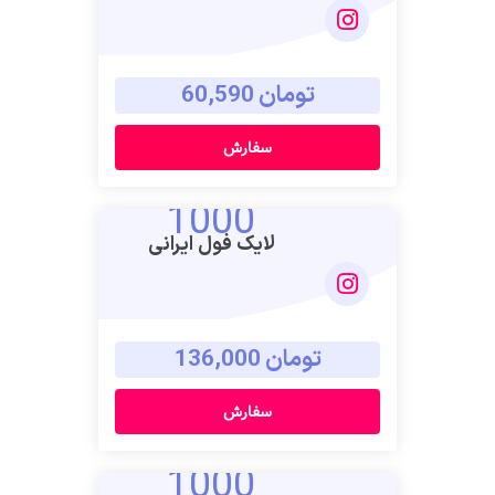
تومان 60,590
سفارش
1000
لایک فول ایرانی
تومان 136,000
سفارش
1000