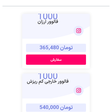
1000
فالوور ارزان
تومان 365,480
سفارش
1000
فالوور خارجی کم ریزش
تومان 540,000