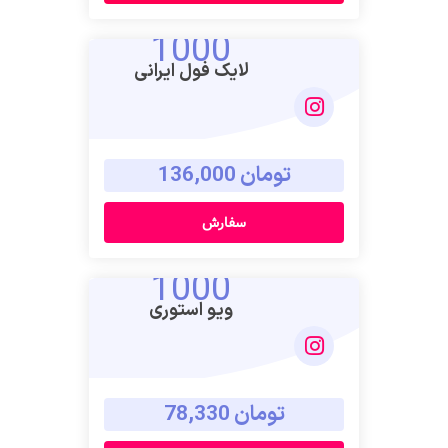
1000
لایک فول ایرانی
تومان 136,000
سفارش
1000
ویو استوری
تومان 78,330