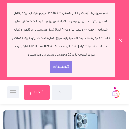
تمام سرویس‌ها آپدیت و فعال هستن ✅ فقط **فالوور و لایک ایرانی** به‌دلیل
قطعی اینترنت داخل ایران سرعت انجامشون روزی حدود ۲ کا هستش. سایر
خدمات، از جمله **روبیکا، ایتا و بله** کاملاً فعال هستند. برای فالوور و لایک
فعلاً **خارجی ثبت کنید* اگه میخواید سریع اعمال بشه* ⚠️ برای خرید خدمات و
دریافت مشاوره: تلگرام | پشتیبانی سریع 📞 09142109941 💚با شارژ پنل به
صورت کارت به کارت 20 درصد شارژ بیشتر دریافت کنید،🌷
تخفیفات
ورود
ثبت نام