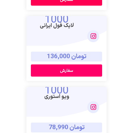
1000
لایک فول ایرانی
تومان 136,000
سفارش
1000
ویو استوری
تومان 78,990