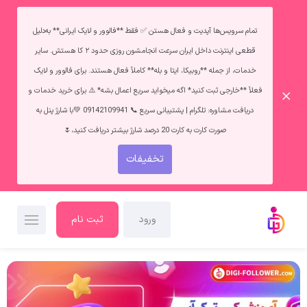
تمام سرویس‌ها آپدیت و فعال هستن ✅ فقط **فالوور و لایک ایرانی** به‌دلیل
قطعی اینترنت داخل ایران سرعت انجامشون روزی حدود ۲ کا هستش. سایر
خدمات، از جمله **روبیکا، ایتا و بله** کاملاً فعال هستند. برای فالوور و لایک
فعلاً **خارجی ثبت کنید* اگه میخواید سریع اعمال بشه* ⚠️ برای خرید خدمات و
دریافت مشاوره: تلگرام | پشتیبانی سریع 📞 09142109941 💚با شارژ پنل به
صورت کارت به کارت 20 درصد شارژ بیشتر دریافت کنید،🌷
تخفیفات
ورود
ثبت نام