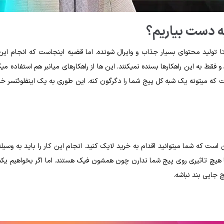
به دست بیاریم؟
ا تولید محتوای بسیار جذاب و وایرال شونده. اما قضیه اینجاست که انجام این 
میتونه زمان و انرژی زیادی ازمون بگیره. به علاوه این که رقبای شما هرگز فقط و فقط به این راهکارها بسنده نمی‎کنند. این ها از راهکارها
ست که میتونه یک شبه کل پیج شما را دگرگون کنه. این طوری به یک اینفلوئنسر 
ر خوشبینانه‎ترین حالت ممکن لایک ها هیچ تاثیری روی پیج شما ندارن چون همشون فیک هستند. اما اگر بخواهیم 
 جایی بند نباشه.