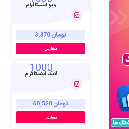
ویو اینستاگرام
تومان 3,370
سفارش
1000
لایک اینستاگرام
تومان 60,520
سفارش