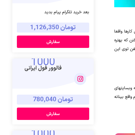
بعد خرید تلگرام پیام بدید
تومان 1,126,350
کارها واقعا
ی میانبر هم استفاده میکنن که بهتره
سفارش
خفن توی این
1000
فالوور فول ایرانی
بله. یکی از بهترین راهکارهای که برای افزایش لایک در فیسبوک وجود داره این است که شما می‎توانید اقدام به خرید لایک کنید. انجام این کار را باید به وسیله وبسایت‎های
یکم واقع بینانه
تومان 780,040
سفارش
1000