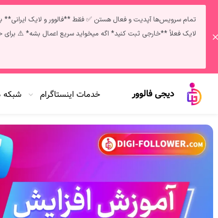
لایک فعلاً **خارجی ثبت کنید* اگه میخواید سریع اعمال بشه* ⚠️ برای خرید خدمات و دریافت مشاوره: تلگرام | پشتیبانی 
دیجی فالوور
خدمات اینستاگرام
شبکه 