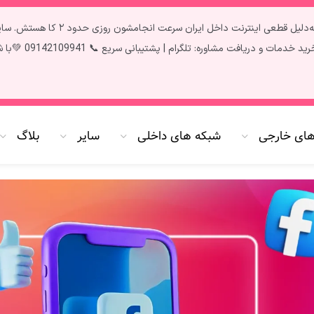
تمام سرویس‌ها آپدیت و فعال هستن ✅ فق
سریع 📞 09142109941 💚با شارژ پنل به صورت کارت به کارت 20 درصد شارژ بیشتر دریافت کنید،🌷
های خارجی
شبکه های داخلی
سایر
بلاگ