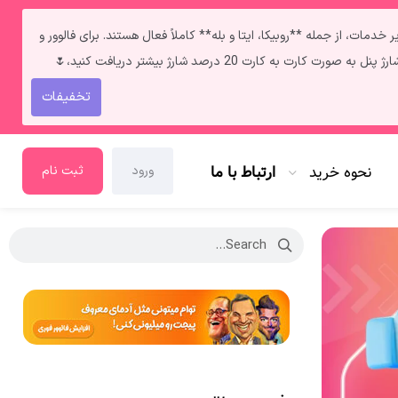
ط **فالوور و لایک ایرانی** به‌دلیل قطعی اینترنت داخل ایران سرعت انجامشون روزی حدود ۲ کا هستش. سایر خدمات، از جمله **روبیکا، ایتا و بله** کاملاً فعال هستند. برای فالوور و
تخفیفات
نحوه خرید
ارتباط با ما
ورود
ثبت نام