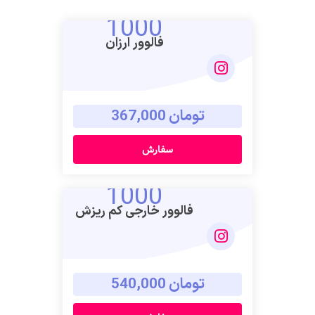
1000
فالوور ارزان
تومان 367,000
سفارش
1000
فالوور خارجی کم ریزش
تومان 540,000