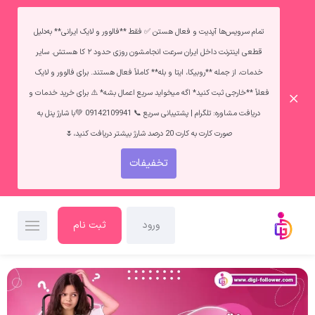
تمام سرویس‌ها آپدیت و فعال هستن ✅ فقط **فالوور و لایک ایرانی** به‌دلیل
قطعی اینترنت داخل ایران سرعت انجامشون روزی حدود ۲ کا هستش. سایر
خدمات، از جمله **روبیکا، ایتا و بله** کاملاً فعال هستند. برای فالوور و لایک
فعلاً **خارجی ثبت کنید* اگه میخواید سریع اعمال بشه* ⚠️ برای خرید خدمات و
دریافت مشاوره: تلگرام | پشتیبانی سریع 📞 09142109941 💚با شارژ پنل به
صورت کارت به کارت 20 درصد شارژ بیشتر دریافت کنید،🌷
تخفیفات
ورود
ثبت نام