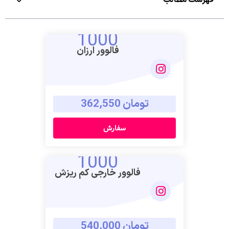
1000
فالوور ارزان
تومان 362,550
سفارش
1000
فالوور خارجی کم ریزش
تومان 540,000