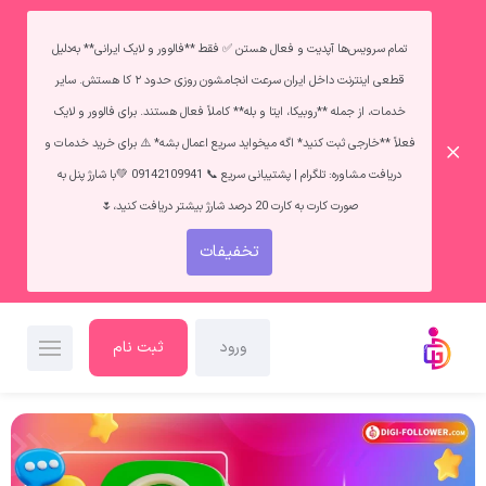
تمام سرویس‌ها آپدیت و فعال هستن ✅ فقط **فالوور و لایک ایرانی** به‌دلیل
قطعی اینترنت داخل ایران سرعت انجامشون روزی حدود ۲ کا هستش. سایر
خدمات، از جمله **روبیکا، ایتا و بله** کاملاً فعال هستند. برای فالوور و لایک
فعلاً **خارجی ثبت کنید* اگه میخواید سریع اعمال بشه* ⚠️ برای خرید خدمات و
دریافت مشاوره: تلگرام | پشتیبانی سریع 📞 09142109941 💚با شارژ پنل به
صورت کارت به کارت 20 درصد شارژ بیشتر دریافت کنید،🌷
تخفیفات
ورود
ثبت نام