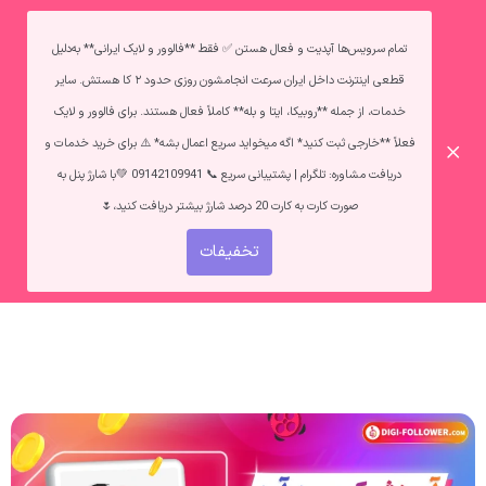
تمام سرویس‌ها آپدیت و فعال هستن ✅ فقط **فالوور و لایک ایرانی** به‌دلیل
قطعی اینترنت داخل ایران سرعت انجامشون روزی حدود ۲ کا هستش. سایر
خدمات، از جمله **روبیکا، ایتا و بله** کاملاً فعال هستند. برای فالوور و لایک
فعلاً **خارجی ثبت کنید* اگه میخواید سریع اعمال بشه* ⚠️ برای خرید خدمات و
دریافت مشاوره: تلگرام | پشتیبانی سریع 📞 09142109941 💚با شارژ پنل به
صورت کارت به کارت 20 درصد شارژ بیشتر دریافت کنید،🌷
ورود
ثبت نام
تخفیفات