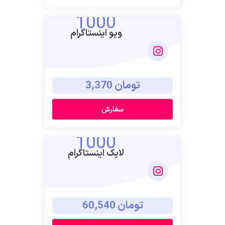
1000
ویو اینستاگرام
تومان 3,370
سفارش
1000
لایک اینستاگرام
تومان 60,540