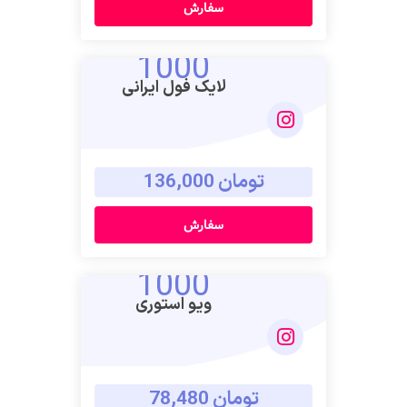
سفارش
1000
لایک فول ایرانی
تومان 136,000
سفارش
1000
ویو استوری
تومان 78,480