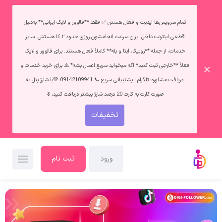
تمام سرویس‌ها آپدیت و فعال هستن ✅ فقط **فالوور و لایک ایرانی** به‌دلیل
قطعی اینترنت داخل ایران سرعت انجامشون روزی حدود ۲ کا هستش. سایر
خدمات، از جمله **روبیکا، ایتا و بله** کاملاً فعال هستند. برای فالوور و لایک
فعلاً **خارجی ثبت کنید* اگه میخواید سریع اعمال بشه* ⚠️ برای خرید خدمات و
دریافت مشاوره: تلگرام | پشتیبانی سریع 📞 09142109941 💚با شارژ پنل به
صورت کارت به کارت 20 درصد شارژ بیشتر دریافت کنید،🌷
تخفیفات
ورود
ثبت نام