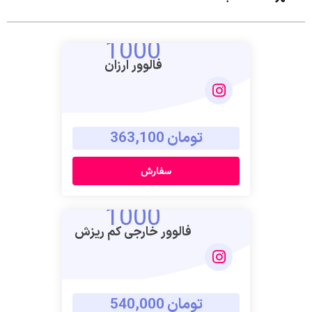
1000
فالوور ارزان
تومان 363,100
سفارش
1000
فالوور خارجی کم ریزش
تومان 540,000