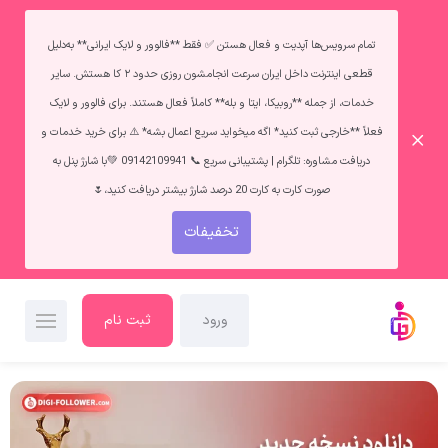
تمام سرویس‌ها آپدیت و فعال هستن ✅ فقط **فالوور و لایک ایرانی** به‌دلیل
قطعی اینترنت داخل ایران سرعت انجامشون روزی حدود ۲ کا هستش. سایر
خدمات، از جمله **روبیکا، ایتا و بله** کاملاً فعال هستند. برای فالوور و لایک
فعلاً **خارجی ثبت کنید* اگه میخواید سریع اعمال بشه* ⚠️ برای خرید خدمات و
دریافت مشاوره: تلگرام | پشتیبانی سریع 📞 09142109941 💚با شارژ پنل به
صورت کارت به کارت 20 درصد شارژ بیشتر دریافت کنید،🌷
تخفیفات
ورود
ثبت نام