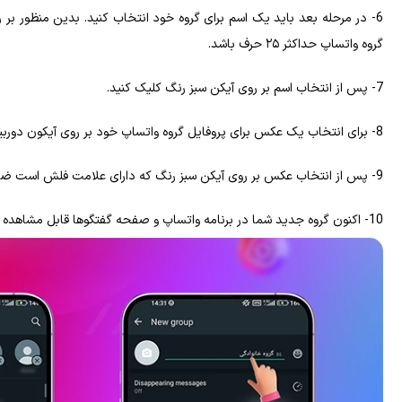
6- در مرحله بعد باید یک اسم برای گروه خود انتخاب کنید. بدین منظور بر ر
گروه واتساپ حداکثر ۲۵ حرف باشد.
7- پس‌ از انتخاب اسم بر روی آیکن سبز رنگ کلیک کنید.
8- برای انتخاب یک عکس برای پروفایل گروه واتساپ خود بر روی آیکون دوربین ضربه بزنید تا بتوانید عکس دلخواه خود را از گالری انتخاب کرده و یا همان لحظه بگیرید.
9- پس‌ از انتخاب عکس بر روی آیکن سبز رنگ که دارای علامت فلش است ضربه زده و آن را ثبت کنید.
10- اکنون گروه جدید شما در برنامه واتساپ و صفحه گفتگوها قابل‌ مشاهده خواهد بود.