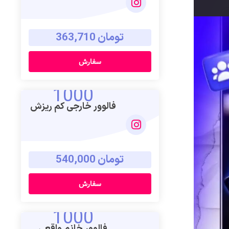
تومان 363,710
سفارش
1000
فالوور خارجی کم ریزش
تومان 540,000
سفارش
1000
فالوور خانم واقعی