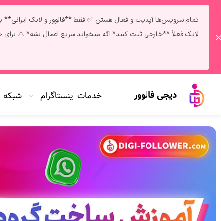
لایک فعلاً **خارجی ثبت کنید* اگه میخواید سریع اعمال بشه* ⚠️ برای خرید خدمات و دریافت مشاوره: تلگرام | پشتیبانی 
دیجی فالوور
خدمات اینستاگرام
شبکه 