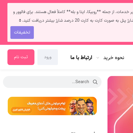
ط **فالوور و لایک ایرانی** به‌دلیل قطعی اینترنت داخل ایران سرعت انجامشون روزی حدود ۲ کا هستش. سایر خدمات، از جمله **روبیکا، ایتا و بله** کاملاً فعال هستند. برای فالوور و
تخفیفات
نحوه خرید
ارتباط با ما
ورود
ثبت نام