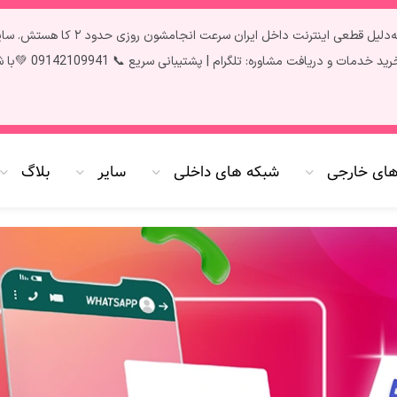
تمام سرویس‌ها آپدیت و فعال هستن ✅ فق
سریع 📞 09142109941 💚با شارژ پنل به صورت کارت به کارت 20 درصد شارژ بیشتر دریافت کنید،🌷
های خارجی
شبکه های داخلی
سایر
بلاگ