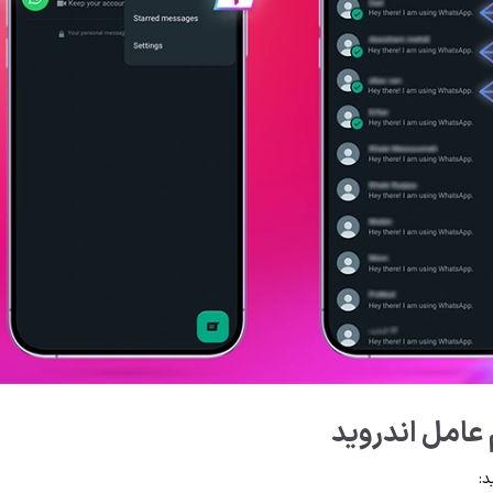
عامل اندروید
د: