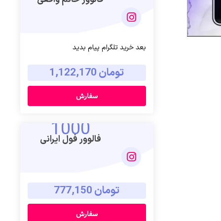
بعد خرید تلگرام پیام بدید
تومان 1,122,170
سفارش
1000
فالوور فول ایرانی
تومان 777,150
سفارش