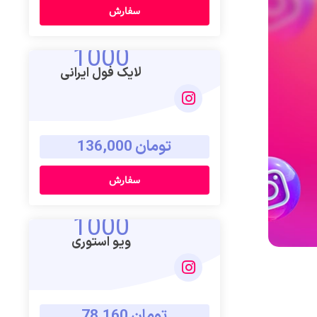
سفارش
1000
لایک فول ایرانی
تومان 136,000
سفارش
1000
ویو استوری
تومان 78,160