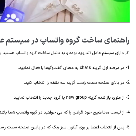
راهنمای ساخت گروه واتساپ در سیستم عا
اگر دارای سیستم‌ عامل آندروید بوده و به‌ دنبال ساخت گروه واتساپ هستید بای
1- در مرحله اول گزینه chats به‌ معنای گفت‌وگوها را فعال نمایید.
2- در بالای صفحه سمت راست گزینه سه نقطه را انتخاب کنید.
3- از منوی باز شده گزینه new group یا گروه جدید را انتخاب نمایید.
4- از لیست مخاطبین خود افرادی را که می‌ خواهید در گروه واتساپ شما باشند انتخاب نمایید.
5- پس‌ از انتخاب اعضا بر روی آیکون سبز رنگ که در پایین صفحه سمت راست آن قرار دارد ضربه بزنید.