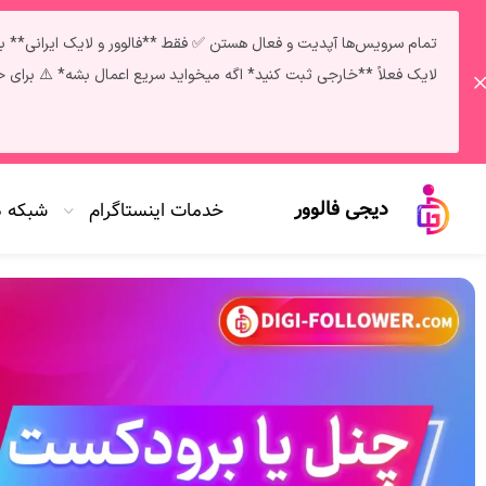
لایک فعلاً **خارجی ثبت کنید* اگه میخواید سریع اعمال بشه* ⚠️ برای خرید خدمات و دریافت مشاوره: تلگرام | پشتیبانی 
دیجی فالوور
خدمات اینستاگرام
شبکه 