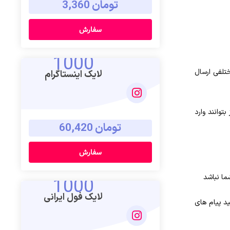
تومان 3,360
سفارش
1000
ختلفی ارسال
لایک اینستاگرام
توانند وارد
تومان 60,420
سفارش
ما نباشد
1000
لایک فول ایرانی
د پیام‌ های