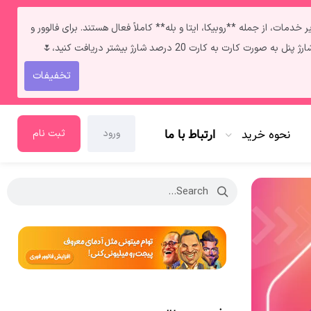
ط **فالوور و لایک ایرانی** به‌دلیل قطعی اینترنت داخل ایران سرعت انجامشون روزی حدود ۲ کا هستش. سایر خدمات، از جمله **روبیکا، ایتا و بله** کاملاً فعال هستند. برای فالوور و
تخفیفات
نحوه خرید
ارتباط با ما
ورود
ثبت نام