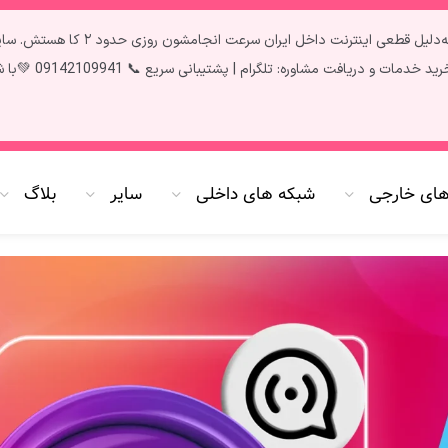
تمام سرویس‌ها آپدیت و فعال هستن ✅ فق
سریع 📞 09142109941 💚با شارژ پنل به صورت کارت به کارت 20 درصد شارژ بیشتر دریافت کنید،🌷
های خارجی
شبکه های داخلی
سایر
بلاگ