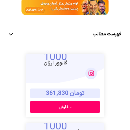
فهرست مطالب
1000
فالوور ارزان
تومان 361,830
سفارش
1000