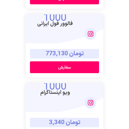
1000
فالوور فول ایرانی
تومان 773,130
سفارش
1000
ویو اینستاگرام
تومان 3,340