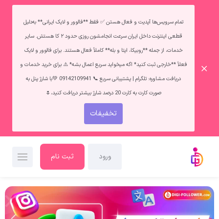
تمام سرویس‌ها آپدیت و فعال هستن ✅ فقط **فالوور و لایک ایرانی** به‌دلیل
قطعی اینترنت داخل ایران سرعت انجامشون روزی حدود ۲ کا هستش. سایر
خدمات، از جمله **روبیکا، ایتا و بله** کاملاً فعال هستند. برای فالوور و لایک
فعلاً **خارجی ثبت کنید* اگه میخواید سریع اعمال بشه* ⚠️ برای خرید خدمات و
دریافت مشاوره: تلگرام | پشتیبانی سریع 📞 09142109941 💚با شارژ پنل به
صورت کارت به کارت 20 درصد شارژ بیشتر دریافت کنید،🌷
تخفیفات
ورود
ثبت نام