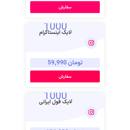
سفارش
1000
لایک اینستاگرام
تومان 59,990
سفارش
1000
لایک فول ایرانی