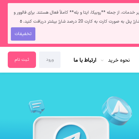
ط **فالوور و لایک ایرانی** به‌دلیل قطعی اینترنت داخل ایران سرعت انجامشون روزی حدود ۲ کا هستش. سایر خدمات، از جمله **روبیکا، ایتا و بله** کاملاً فعال هستند. برای فالوور و
تخفیفات
نحوه خرید
ارتباط با ما
ورود
ثبت نام