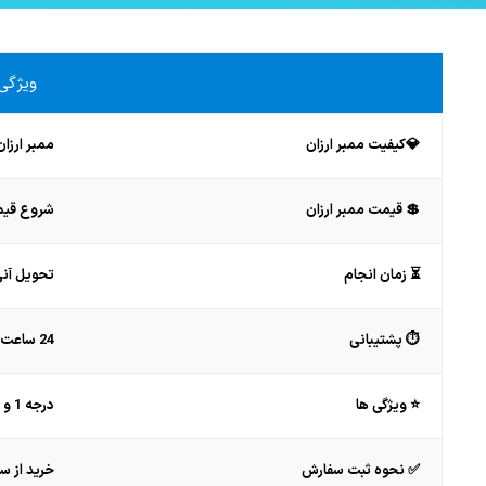
ویژگی 
💎کیفیت ممبر ارزان
ممبر ارزان
💲 قیمت ممبر ارزان
شروع قیمت از 00
⏳ زمان انجام
تحویل آنی
⏱ پشتیبانی
24 ساعت شبانه روز
⭐️ ویژگی ها
درجه 1 و باکیفیت، قیمت مناسب
✅ نحوه ثبت سفارش
خرید از س