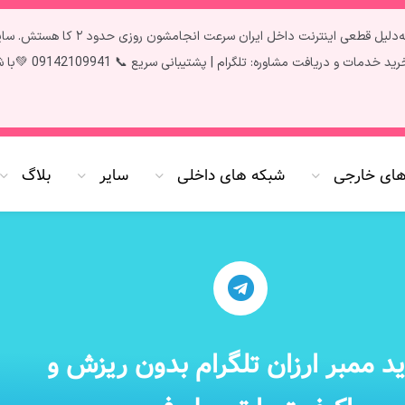
تمام سرویس‌ها آپدیت و فعال هستن ✅ فق
سریع 📞 09142109941 💚با شارژ پنل به صورت کارت به کارت 20 درصد شارژ بیشتر دریافت کنید،🌷
های خارجی
شبکه های داخلی
سایر
بلاگ
د ممبر ارزان تلگرام بدون ریزش و