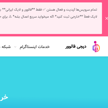
لایک فعلاً **خارجی ثبت کنید* اگه میخواید سریع اعمال بشه* ⚠️ برای خرید خدمات و دریافت مشاوره: تلگرام | پشتیبانی 
دیجی فالوور
خدمات اینستاگرام
شبکه 
خری