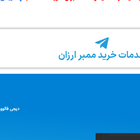
مات خرید ممبر ارزان
دیجی فالوو