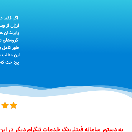
اگر فقط عد
ارزان از و
پایینشان ه
گروه‌های ت
طور کامل ب
این مطلب به
پرداخت که 
به دستور سامانه فیتلرینگ خدمات تلگرام دیگر در این