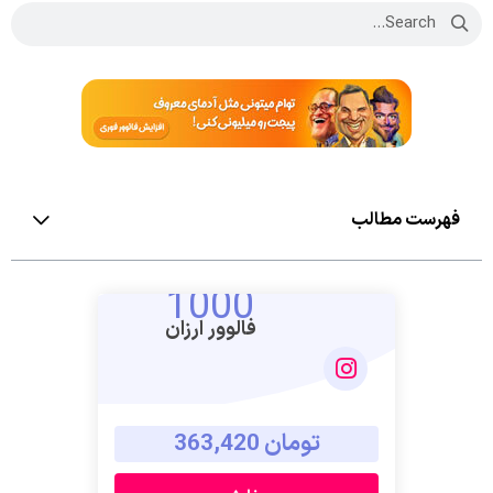
فهرست مطالب
1000
فالوور ارزان
تومان 363,420