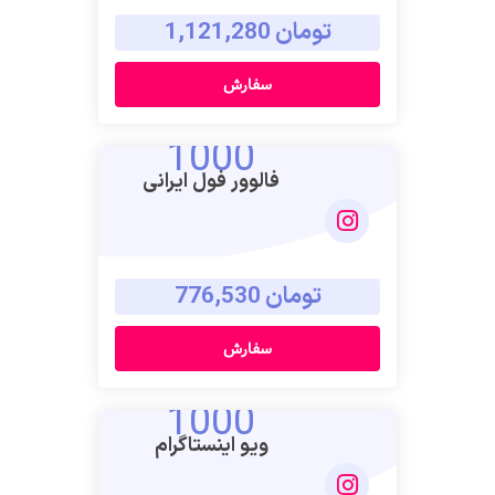
تومان 1,121,280
سفارش
1000
فالوور فول ایرانی
تومان 776,530
سفارش
1000
ویو اینستاگرام