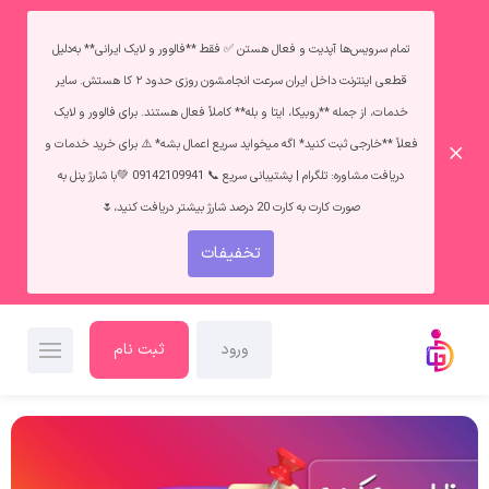
تمام سرویس‌ها آپدیت و فعال هستن ✅ فقط **فالوور و لایک ایرانی** به‌دلیل
قطعی اینترنت داخل ایران سرعت انجامشون روزی حدود ۲ کا هستش. سایر
خدمات، از جمله **روبیکا، ایتا و بله** کاملاً فعال هستند. برای فالوور و لایک
فعلاً **خارجی ثبت کنید* اگه میخواید سریع اعمال بشه* ⚠️ برای خرید خدمات و
دریافت مشاوره: تلگرام | پشتیبانی سریع 📞 09142109941 💚با شارژ پنل به
صورت کارت به کارت 20 درصد شارژ بیشتر دریافت کنید،🌷
تخفیفات
ورود
ثبت نام