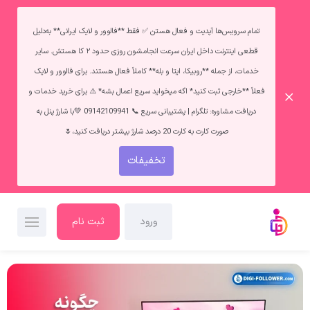
تمام سرویس‌ها آپدیت و فعال هستن ✅ فقط **فالوور و لایک ایرانی** به‌دلیل
قطعی اینترنت داخل ایران سرعت انجامشون روزی حدود ۲ کا هستش. سایر
خدمات، از جمله **روبیکا، ایتا و بله** کاملاً فعال هستند. برای فالوور و لایک
فعلاً **خارجی ثبت کنید* اگه میخواید سریع اعمال بشه* ⚠️ برای خرید خدمات و
دریافت مشاوره: تلگرام | پشتیبانی سریع 📞 09142109941 💚با شارژ پنل به
صورت کارت به کارت 20 درصد شارژ بیشتر دریافت کنید،🌷
تخفیفات
ورود
ثبت نام