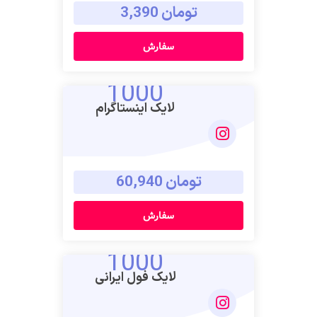
تومان 3,390
سفارش
1000
لایک اینستاگرام
تومان 60,940
سفارش
1000
لایک فول ایرانی