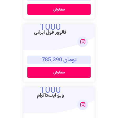
سفارش
1000
فالوور فول ایرانی
تومان 785,390
سفارش
1000
ویو اینستاگرام