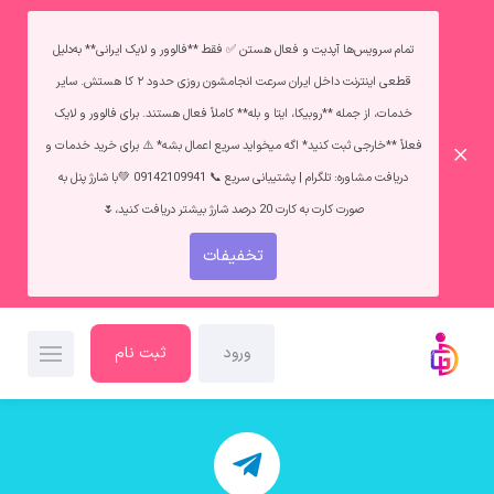
تمام سرویس‌ها آپدیت و فعال هستن ✅ فقط **فالوور و لایک ایرانی** به‌دلیل
قطعی اینترنت داخل ایران سرعت انجامشون روزی حدود ۲ کا هستش. سایر
خدمات، از جمله **روبیکا، ایتا و بله** کاملاً فعال هستند. برای فالوور و لایک
فعلاً **خارجی ثبت کنید* اگه میخواید سریع اعمال بشه* ⚠️ برای خرید خدمات و
دریافت مشاوره: تلگرام | پشتیبانی سریع 📞 09142109941 💚با شارژ پنل به
صورت کارت به کارت 20 درصد شارژ بیشتر دریافت کنید،🌷
تخفیفات
ورود
ثبت نام